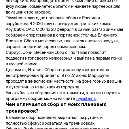
нетворкинг. Вы проведете время в компании близких по
духу людей, обменяетесь опытом и найдете партнеров для
домашних тренировок.
Trisystems ежегодно проводит сборы в России и
зарубежом. В 2026 году планируется три таких кэмпа.
Абу Даби, ОАЭ. С 20 по 28 февраля в самый разгар зимы мы
собираем спортсменов в спортивной столице Ближнего
Востока. Сбор в межсезонье, как глоток свежего воздуха,
зарядит энергией перед новым сезоном.
Сириус, Сочи. Весенний сбор с 1 по 11 мая позволит
подвести итог своего межсезонья и выйти на первые гонки
в лучшей форме.
Доломиты, Италия. Сбор по триатлону с акцентом на
велотренировки пройдет с 19 по 27 июня. Маршруты
проходят в живописной местности, на фоне горных вершин
и аутентичных итальянских городков.
Узнать больше об условиях и стоимости, а также получить
программу сборов, можно на сайте
Trysistems
.
Чем отличается сбор от моих плановых
тренировок?
Выездной сбор позволяет вырваться из рутины и
полностью сфокусироваться на тренировках.