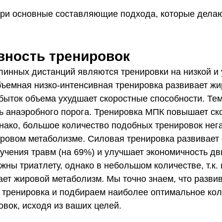
ри основные составляющие подхода, которые делаю
вность тренировок
инных дистанций являются тренировки на низкой и
бъемная низко-интенсивная тренировка развивает ж
збыток объема ухудшает скоростные способности. Те
ь анаэробного порога. Тренировка МПК повышает ск
нако, большое количество подобных тренировок нег
ировом метаболизме. Силовая тренировка развивает 
учения травм (на 69%) и улучшает экономичность дв
жны триатлету, однако в небольшом количестве, т.к. 
ет жировой метаболизм. Мы точно знаем, что развива
 тренировка и подбираем наиболее оптимальное кол
вок, исходя из ваших целей.