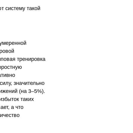
т систему такой
 умеренной
ировой
мповая тренировка
оростную
ативно
силу, значительно
ижений (на 3–5%).
избыток таких
ет, а что
ичество