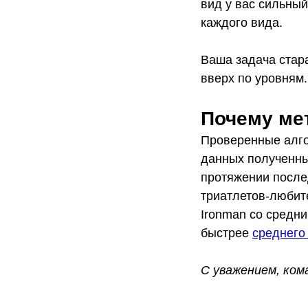
вид у вас сильный
каждого вида.
Ваша задача стара
вверх по уровням.
Почему ме
Проверенные алго
данных полученны
протяжении послед
триатлетов-любит
Ironman со средни
быстрее
среднего
С уважением, кома