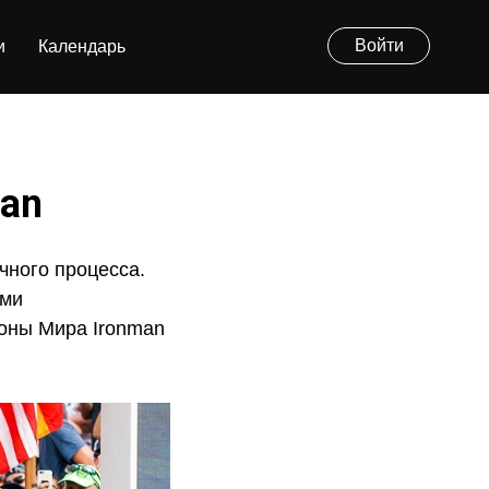
Войти
и
Календарь
man
чного процесса.
ами
ионы Мира Ironman