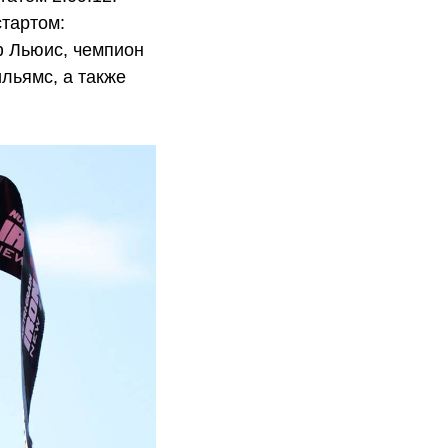
стартом:
ф Льюис, чемпион
льямс, а также