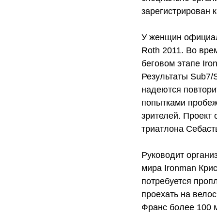
зарегистрирован к
У женщин официал
Roth 2011. Во вре
беговом этапе Iro
Результаты Sub7/S
надеются повторить
попытками пробеж
зрителей. Проект
триатлона Себаст
Руководит органи
мира Ironman Кри
потребуется пропл
проехать на велос
Франс более 100 м