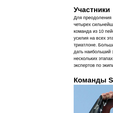
Участники
Для преодоления о
четырех сильнейши
команда из 10 пей
усилия на всех эт
триатлоне. Больша
дать наибольший 
нескольких этапах
экспертов по экип
Команды S