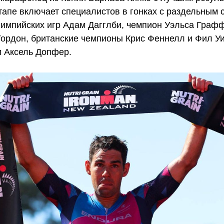
апе включает специалистов в гонках с раздельным 
импийских игр Адам Дагглби, чемпион Уэльса Граф
ордон, британские чемпионы Крис Феннелл и Фил Уи
и Аксель Допфер.