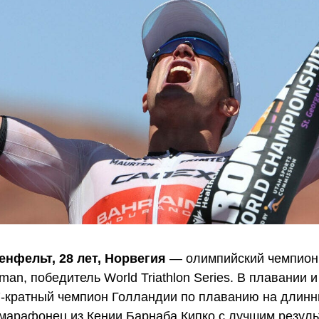
нфельт, 28 лет, Норвегия
— олимпийский чемпион,
an, победитель World Triathlon Series. В плавании и
7-кратный чемпион Голландии по плаванию на длин
марафонец из Кении Барнаба Кипко с лучшим результ