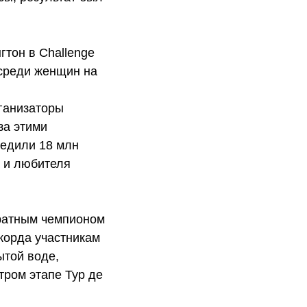
тон в Challenge
 среди женщин на
рганизаторы
за этими
ледили 18 млн
а и любителя
кратным чемпионом
корда участникам
ытой воде,
тром этапе Тур де