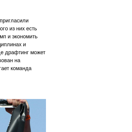
 пригласили
го из них есть
емп и экономить
циплинах и
где драфтинг может
вован на
гает команда