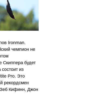
пов Ironman.
йский чемпион не
отом
е Скиппера будет
 состоит из
ite Pro. Это
ий рекордсмен
 Зеб Кифинн, Джон