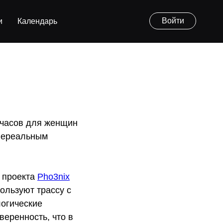
Войти
и
Календарь
8 часов для женщин
 нереальным
и проекта
Pho3nix
ользуют трассу с
логические
веренность, что в