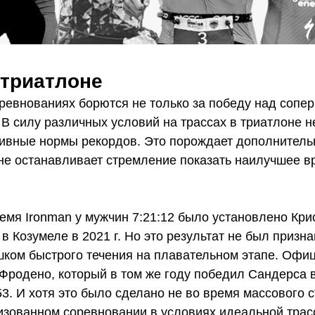
 триатлоне
евнованиях борются не только за победу над соперн
 В силу различных условий на трассах в триатлоне 
тивные нормы рекордов. Это порождает дополнитель
 не останавливает стремление показать наилучшее в
емя Ironman у мужчин 7:21:12 было установлено Кри
Козумеле в 2021 г. Но это результат не был призн
ишком быстрого течения на плавательном этапе. Офи
родено, который в том же году победил Сандерса в T
53. И хотя это было сделано не во время массового с
изованном соревновании в условиях идеальной трас