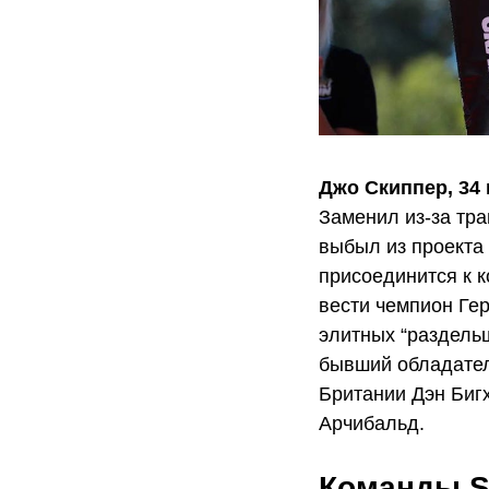
Джо Скиппер, 34
Заменил из-за тр
выбыл из проекта 
присоединится к 
вести чемпион Ге
элитных “раздельщ
бывший обладател
Британии Дэн Биг
Арчибальд.
Команды S