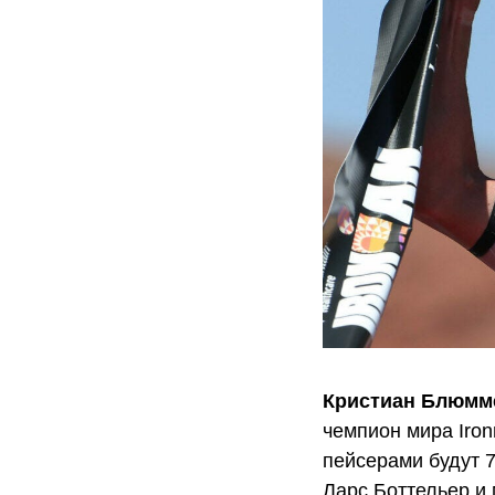
Кристиан Блюмме
чемпион мира Ironm
пейсерами будут 
Ларс Боттельер и 