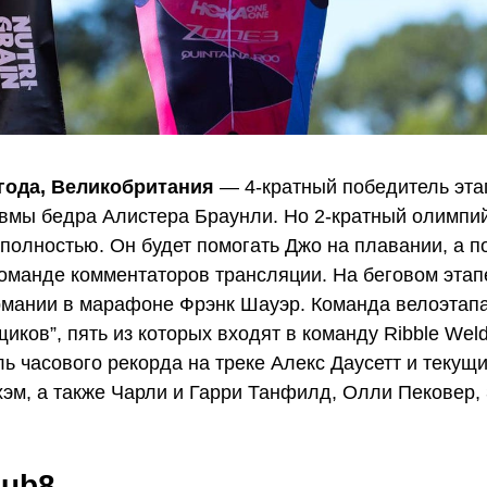
 года, Великобритания
— 4-кратный победитель эта
авмы бедра Алистера Браунли. Но 2-кратный олимпи
полностью. Он будет помогать Джо на плавании, а п
команде комментаторов трансляции. На беговом этап
рмании в марафоне Фрэнк Шауэр. Команда велоэтапа
иков”, пять из которых входят в команду Ribble Weldt
ь часового рекорда на треке Алекс Даусетт и текущ
хэм, а также Чарли и Гарри Танфилд, Олли Пековер,
ub8