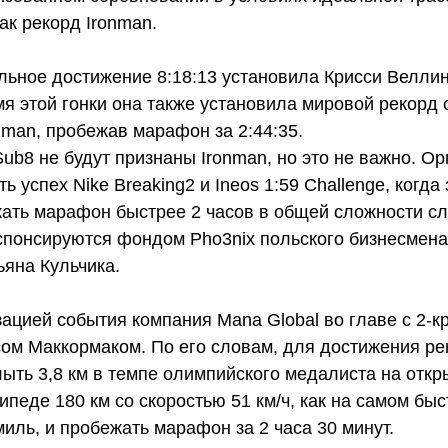
ак рекорд Ironman.
ьное достижение 8:18:13 установила Крисси Веллинг
мя этой гонки она также установила мировой рекорд
nman, пробежав марафон за 2:44:35.
ub8 не будут признаны Ironman, но это не важно. О
 успех Nike Breaking2 и Ineos 1:59 Challenge, когда 
ать марафон быстрее 2 часов в общей сложности с
 спонсируются фондом Pho3nix польского бизнесмен
ьяна Кульчика.
зацией события компания Mana Global во главе с 2-
сом Маккормаком. По его словам, для достижения ре
ыть 3,8 км в темпе олимпийского медалиста на откр
ипеде 180 км со скоростью 51 км/ч, как на самом быс
иль, и пробежать марафон за 2 часа 30 минут.