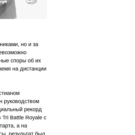
иками, но и за
невозможно
ные споры об их
ремя на дистанции
стианом
ан руководством
циальный рекорд
ri Battle Royale с
тарта, а на
сы, результат был