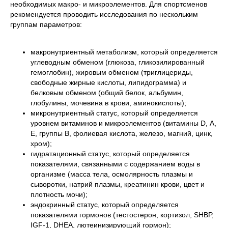
необходимых макро- и микроэлементов. Для спортсменов
рекомендуется проводить исследования по нескольким
группам параметров:
макронутриентный метаболизм, который определяется
углеводным обменом (глюкоза, гликозилированный
гемоглобин), жировым обменом (триглицериды,
свободные жирные кислоты, липидограмма) и
белковым обменом (общий белок, альбумин,
глобулины, мочевина в крови, аминокислоты);
микронутриентный статус, который определяется
уровнем витаминов и микроэлементов (витамины D, А,
Е, группы В, фолиевая кислота, железо, магний, цинк,
хром);
гидратационный статус, который определяется
показателями, связанными с содержанием воды в
организме (масса тела, осмолярность плазмы и
сыворотки, натрий плазмы, креатинин крови, цвет и
плотность мочи);
эндокринный статус, который определяется
показателями гормонов (тестостерон, кортизол, SHBP,
IGF-1, DHEA, лютеинизирующий гормон);