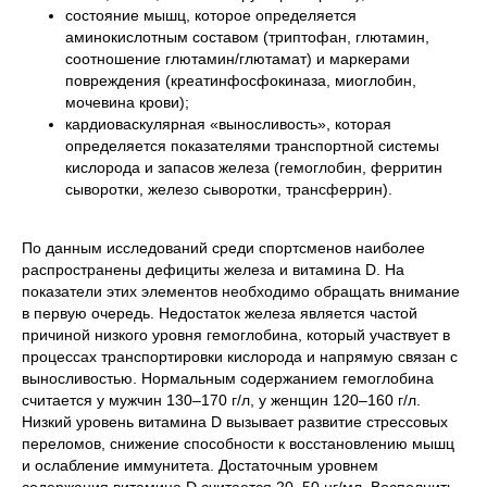
состояние мышц, которое определяется
аминокислотным составом (триптофан, глютамин,
соотношение глютамин/глютамат) и маркерами
повреждения (креатинфосфокиназа, миоглобин,
мочевина крови);
кардиоваскулярная «выносливость», которая
определяется показателями транспортной системы
кислорода и запасов железа (гемоглобин, ферритин
сыворотки, железо сыворотки, трансферрин).
По данным исследований среди спортсменов наиболее
распространены дефициты железа и витамина D. На
показатели этих элементов необходимо обращать внимание
в первую очередь. Недостаток железа является частой
причиной низкого уровня гемоглобина, который участвует в
процессах транспортировки кислорода и напрямую связан с
выносливостью. Нормальным содержанием гемоглобина
считается у мужчин 130–170 г/л, у женщин 120–160 г/л.
Низкий уровень витамина D вызывает развитие стрессовых
переломов, снижение способности к восстановлению мышц
и ослабление иммунитета. Достаточным уровнем